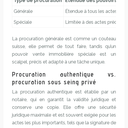
Type de procuration
Étendue des pouvoirs
A
Générale
Étendue à tous les actes
Fl
Spéciale
Limitée à des actes précis
Co
La procuration générale est comme un couteau
suisse, elle permet de tout faire, tandis qu’un
pouvoir vente immobilière spéciale est un
scalpel, précis et adapté à une tâche unique.
Procuration authentique vs.
procuration sous seing privé
La procuration authentique est établie par un
notaire, qui en garantit la validité juridique et
conserve une copie. Elle offre une sécurité
juridique maximale et est souvent exigée pour les
actes les plus importants, tels que la signature de