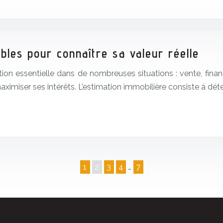
bles pour connaître sa valeur réelle
ion essentielle dans de nombreuses situations : vente, finan
ximiser ses intérêts. L’estimation immobilière consiste à déte
1
2
3
4
…
7